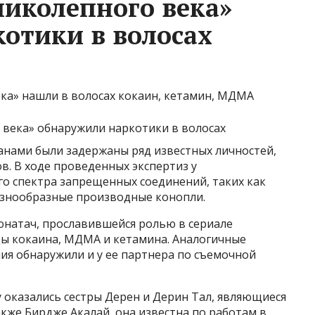
ликолепного века»
отики в волосах
ека» нашли в волосах кокаин, кетамин, МДМА
нами были задержаны ряд известных личностей,
в. В ходе проведенных экспертиз у
о спектра запрещенных соединений, таких как
азнообразные производные конопли.
юнатач, прославившейся ролью в сериале
ды кокаина, МДМА и кетамина. Аналогичные
ия обнаружили и у ее партнера по съемочной
 оказались сестры Дерен и Дерин Тал, являющиеся
кже Бирдже Акалай, она известна по работам в