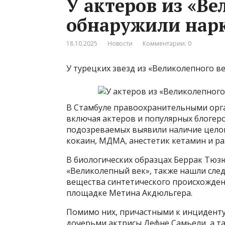
У актеров из «Ве
обнаружили нарк
18.10.2025
Новости
Комментарии: 0
У турецких звезд из «Великолепного в
В Стамбуле правоохранительными орга
включая актеров и популярных блогеро
подозреваемых выявили наличие целог
кокаин, МДМА, анестетик кетамин и р
В биологических образцах Беррак Тюз
«Великолепный век», также нашли сле
вещества синтетического происхожден
площадке Метина Акдюльгера.
Помимо них, причастными к инциденту
дочерьми актрисы Дефне Самьели, а та