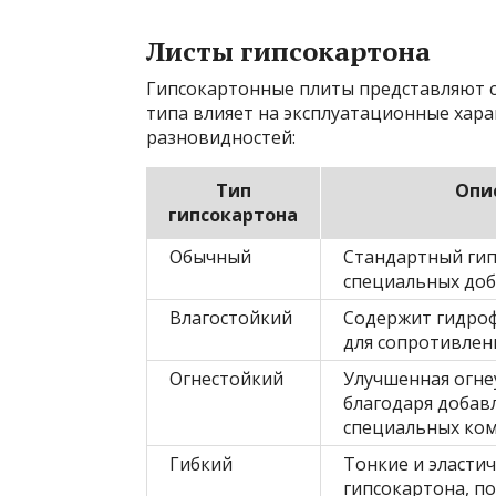
Листы гипсокартона
Гипсокартонные плиты представляют с
типа влияет на эксплуатационные хара
разновидностей:
Тип
Опи
гипсокартона
Обычный
Стандартный гип
специальных до
Влагостойкий
Содержит гидро
для сопротивлен
Огнестойкий
Улучшенная огне
благодаря доба
специальных ко
Гибкий
Тонкие и эласти
гипсокартона, п