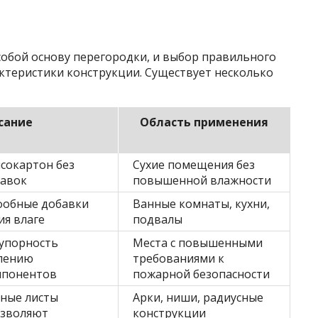
обой основу перегородки, и выбор правильного
ктеристики конструкции. Существует несколько
сание
Область применения
сокартон без
Сухие помещения без
бавок
повышенной влажности
фобные добавки
Ванные комнаты, кухни,
ия влаге
подвалы
упорность
Места с повышенными
влению
требованиями к
мпонентов
пожарной безопасности
чные листы
Арки, ниши, радиусные
озволяют
конструкции