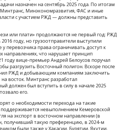
адачи назначен на сентябрь 2025 года. По итогам
 Минтранс, Минэкономразвития, ФАС и иные
ласти с участием РЖД — должны представить
ези или плати» продолжаются не первый год: РЖД
 2016 году, но грузоотправители выступили
 у перевозчика права ограничивать доступ к
х направлениях, что нарушает принцип
21 году вице-премьер Андрей Белоусов поручал
тобы разгрузить Восточный полигон. Вскоре после
учил РЖД и добывающим компаниям заключить
 на восток. Минтранс разработал
й должен был вступить в силу в начале 2025
тозвало его.
ворят о необходимости перехода на такие
а поддерживается невыполнением Кемеровской
гля на экспорт в восточном направлении (в
н, получивший такую преференцию, в 2024-м
чиком были также у Хакасии, Бурятии, Якутии,