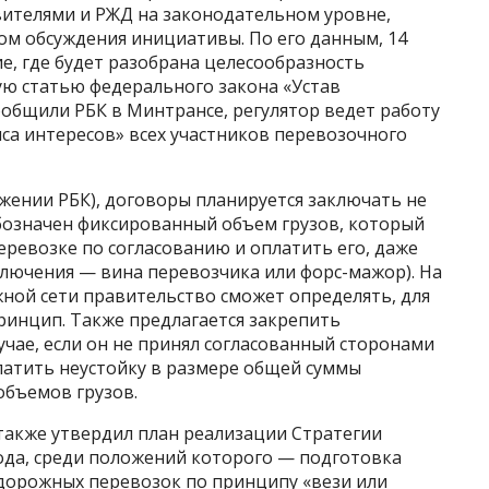
авителями и РЖД на законодательном уровне,
ом обсуждения инициативы. По его данным, 14
е, где будет разобрана целесообразность
ю статью федерального закона «Устав
общили РБК в Минтрансе, регулятор ведет работу
нса интересов» всех участников перевозочного
яжении РБК), договоры планируется заключать не
обозначен фиксированный объем грузов, который
еревозке по согласованию и оплатить его, даже
ключения — вина перевозчика или форс-мажор). На
ной сети правительство сможет определять, для
принцип. Также предлагается закрепить
учае, если он не принял согласованный сторонами
платить неустойку в размере общей суммы
объемов грузов.
также утвердил план реализации Стратегии
ода, среди положений которого — подготовка
дорожных перевозок по принципу «вези или