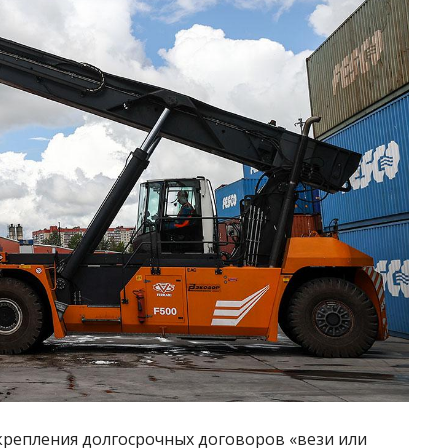
репления долгосрочных договоров «вези или