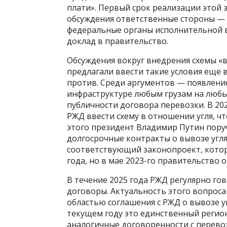
плати». Первый срок реализации этой з
обсуждения ответственные стороны —
федеральные органы исполнительной в
доклад в правительство.
Обсуждения вокруг внедрения схемы «в
предлагали ввести такие условия еще в
против. Среди аргументов — появление
инфраструктуре любым грузам на любы
публичности договора перевозки. В 20
РЖД ввести схему в отношении угля, ч
этого президент Владимир Путин пор
долгосрочные контракты о вывозе угля
соответствующий законопроект, которы
года, но в мае 2023-го правительство о
В течение 2025 года РЖД регулярно го
договоры. Актуальность этого вопрос
областью соглашения с РЖД о вывозе у
текущем году это единственный регио
аналогичные договоренности с перевоз