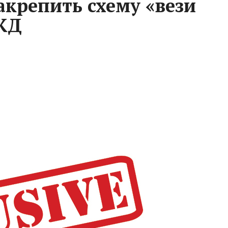
акрепить схему «вези
РЖД