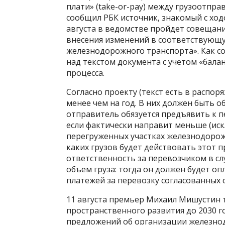
плати» (take-or-pay) между грузоотпр
сообщил РБК источник, знакомый с ход
августа в ведомстве пройдет совещани
внесения изменений в соответствующу
железнодорожного транспорта». Как со
над текстом документа с учетом «бала
процесса.
Согласно проекту (текст есть в распор
менее чем на год. В них должен быть 
отправитель обязуется предъявить к п
если фактически направит меньше (ис
перегруженных участках железнодорож
каких грузов будет действовать этот 
ответственность за перевозчиком в сл
объем груза: тогда он должен будет о
платежей за перевозку согласованных 
11 августа премьер Михаил Мишустин 
пространственного развития до 2030 г
предложений об организации железно