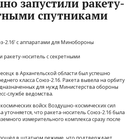
шно запустили ракету-
етными спутниками
з-2.1б’ с аппаратами для Минобороны
лесецк в Архангельской области был успешно
еднего класса Союз-2.1б. Ракета вывела на орбиту
едназначенных для нужд Министерства обороны
сс-службе ведомства.
 космических войск Воздушно-космических сил
а уточняется, что ракета-носитель Союз-2.1б была
аземного измерительного комплекса сразу после
рошёл в штатном режиме, что подтверждает