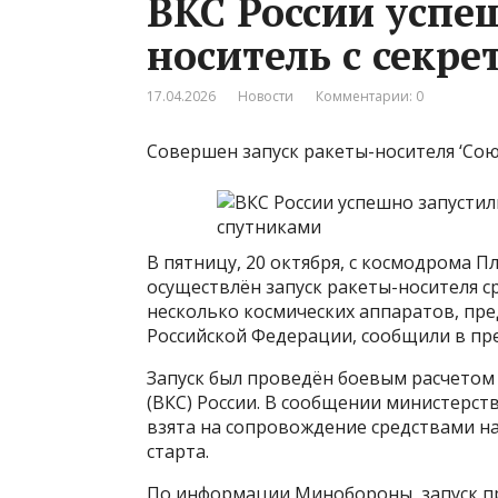
ВКС России успе
носитель с секр
17.04.2026
Новости
Комментарии: 0
Совершен запуск ракеты-носителя ‘Сою
В пятницу, 20 октября, с космодрома П
осуществлён запуск ракеты-носителя ср
несколько космических аппаратов, пр
Российской Федерации, сообщили в пре
Запуск был проведён боевым расчетом
(ВКС) России. В сообщении министерств
взята на сопровождение средствами н
старта.
По информации Минобороны, запуск п