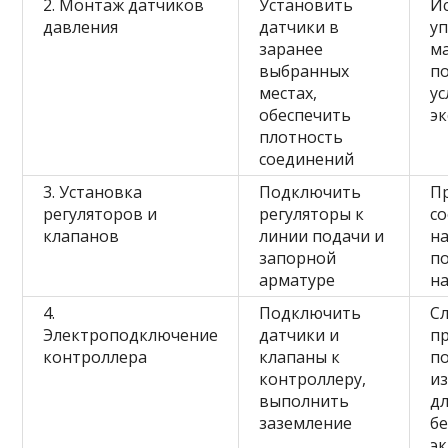
2. Монтаж датчиков
Установить
И
давления
датчики в
у
заранее
м
выбранных
п
местах,
у
обеспечить
э
плотность
соединений
3. Установка
Подключить
П
регуляторов и
регуляторы к
с
клапанов
линии подачи и
н
запорной
п
арматуре
на
4.
Подключить
Сл
Электроподключение
датчики и
п
контроллера
клапаны к
п
контроллеру,
и
выполнить
д
заземление
бе
э