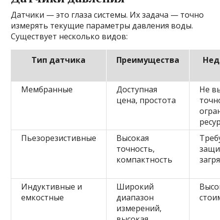
Датчики — это глаза системы. Их задача — точно
измерять текущие параметры давления воды.
Существует несколько видов:
Тип датчика
Преимущества
Нед
Мембранные
Доступная
Не в
цена, простота
точн
огра
ресу
Пьезорезистивные
Высокая
Треб
точность,
защи
компактность
загр
Индуктивные и
Широкий
Высо
емкостные
диапазон
стои
измерений,
высокая