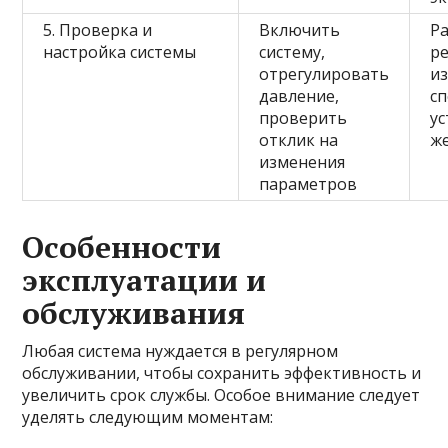
5. Проверка и
Включить
Р
настройка системы
систему,
р
отрегулировать
и
давление,
с
проверить
у
отклик на
ж
изменения
параметров
Особенности
эксплуатации и
обслуживания
Любая система нуждается в регулярном
обслуживании, чтобы сохранить эффективность и
увеличить срок службы. Особое внимание следует
уделять следующим моментам: