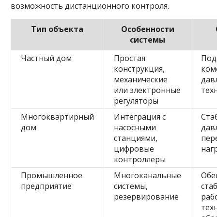
возможность дистанционного контроля.
Тип объекта
Особенности
системы
Частный дом
Простая
Под
конструкция,
ком
механические
дав
или электронные
тех
регуляторы
Многоквартирный
Интеграция с
Ста
дом
насосными
дав
станциями,
пер
цифровые
наг
контроллеры
Промышленное
Многоканальные
Обе
предприятие
системы,
ста
резервирование
раб
тех