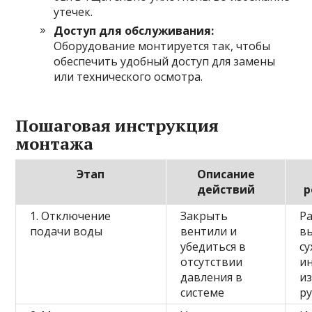
утечек.
Доступ для обслуживания:
Оборудование монтируется так, чтобы
обеспечить удобный доступ для замены
или технического осмотра.
Пошаговая инструкция
монтажа
Этап
Описание
действий
р
1. Отключение
Закрыть
Р
подачи воды
вентили и
в
убедиться в
су
отсутствии
и
давления в
и
системе
р