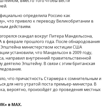
тейном, вместо того чтобы вести
ией.
официально определила Россию как
у», что привело к переводу Великобритании в
ным действиям.
азгорелся скандал вокруг Питера Мандельсона,
 в феврале прошлого года. После обнародования
у Эпштейна министерством юстиции США
ции установили, что Мандельсон в 2009 году,
еса, направил внутренний правительственной
 деятелю Эпштейну. В связи с этим британская
ледование.
ило, что причастность Стармера к сомнительным и
я для него утратой поста премьер-министра. В
вка, вероятно, произойдёт до проведения местных
МК» в MAX.