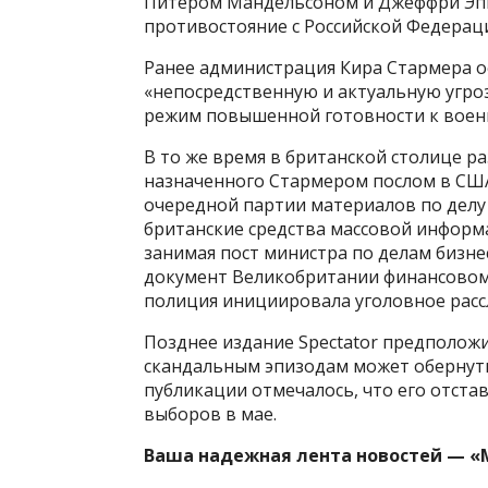
Питером Мандельсоном и Джеффри Эпш
противостояние с Российской Федерац
Ранее администрация Кира Стармера 
«непосредственную и актуальную угроз
режим повышенной готовности к воен
В то же время в британской столице р
назначенного Стармером послом в США
очередной партии материалов по дел
британские средства массовой информа
занимая пост министра по делам бизн
документ Великобритании финансовому
полиция инициировала уголовное расс
Позднее издание Spectator предполож
скандальным эпизодам может обернутьс
публикации отмечалось, что его отста
выборов в мае.
Ваша надежная лента новостей — «