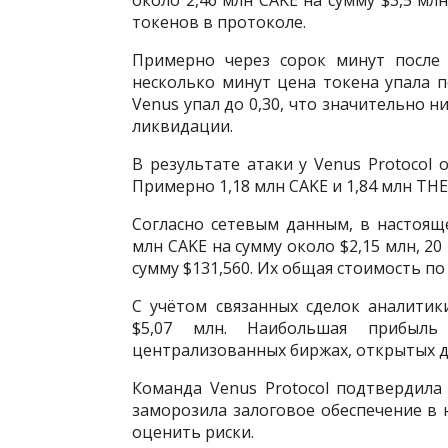
около 2,46 млн CAKE на сумму $3,5 мл
токенов в протоколе.
Примерно через сорок минут после 
несколько минут цена токена упала 
Venus упал до 0,30, что значительно 
ликвидации.
В результате атаки у Venus Protocol 
Примерно 1,18 млн CAKE и 1,84 млн TH
Согласно сетевым данным, в настоящ
млн CAKE на сумму около $2,15 млн, 2
сумму $131,560. Их общая стоимость по
С учётом связанных сделок аналити
$5,07 млн. Наибольшая прибыл
централизованных биржах, открытых д
Команда Venus Protocol подтвердил
заморозила залоговое обеспечение в 
оценить риски.