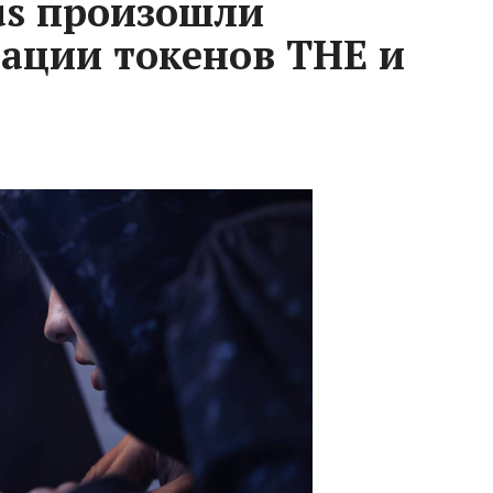
us произошли
ации токенов THE и