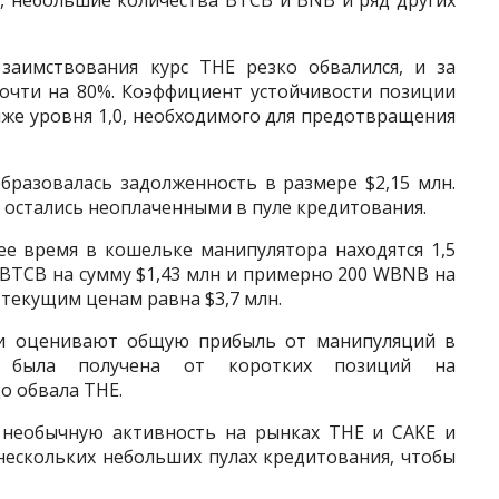
н, небольшие количества BTCB и BNB и ряд других
заимствования курс THE резко обвалился, и за
почти на 80%. Коэффициент устойчивости позиции
ниже уровня 1,0, необходимого для предотвращения
образовалась задолженность в размере $2,15 млн.
E остались неоплаченными в пуле кредитования.
ее время в кошельке манипулятора находятся 1,5
0 BTCB на сумму $1,43 млн и примерно 200 WBNB на
 текущим ценам равна $3,7 млн.
ки оценивают общую прибыль от манипуляций в
ь была получена от коротких позиций на
о обвала THE.
а необычную активность на рынках THE и CAKE и
нескольких небольших пулах кредитования, чтобы