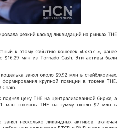
ировала резкий каскад ликвидаций на рынках THE
стный к этому событию кошелёк «0x7a7…», ранее
о $16,29 млн из Tornado Cash. Эти активы были
 кошелька занял около $9,92 млн в стейблкоинах.
я формирования крупной позиции в токене THE,
 Chain.
к поднял цену THE на централизованной бирже, а
,81 млн токенов THE на сумму около $2 млн в
 занял несколько ликвидных активов, включая