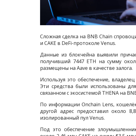
Сложная сделка на BNB Chain спровоц
и CAKE в DeFi-протоколе Venus.
Данные из блокчейна выявили прича
получивший 7447 ETH на сумму окол
размещены на Aave в качестве залога.
Используя это обеспечение, владелец
Эти средства были использованы дл
связанном с экосистемой THENA на BNB
По информации Onchain Lens, кошелё
другой адрес предоставил около 8
изолированный пул Venus.
Под это обеспечение злоумышленник