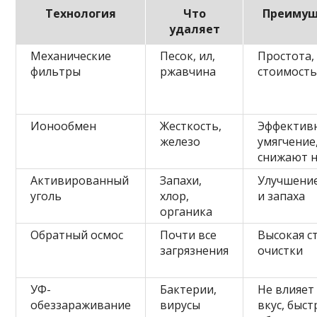
Технология
Что
Преимущ
удаляет
Механические
Песок, ил,
Простота,
фильтры
ржавчина
стоимост
Ионообмен
Жесткость,
Эффектив
железо
умягчение
снижают 
Активированный
Запахи,
Улучшение
уголь
хлор,
и запаха
органика
Обратный осмос
Почти все
Высокая с
загрязнения
очистки
УФ-
Бактерии,
Не влияет
обеззараживание
вирусы
вкус, быст