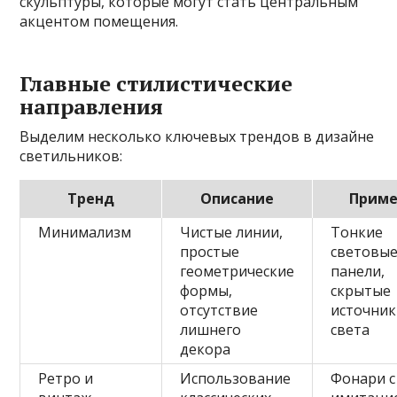
скульптуры, которые могут стать центральным
акцентом помещения.
Главные стилистические
направления
Выделим несколько ключевых трендов в дизайне
светильников:
Тренд
Описание
Прим
Минимализм
Чистые линии,
Тонкие
простые
световы
геометрические
панели,
формы,
скрытые
отсутствие
источни
лишнего
света
декора
Ретро и
Использование
Фонари с