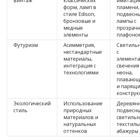
винтаж
классических
имитаци
форм, ламп в
пламени,
стиле Edison,
подвесн
бронзовые и
лампы с
медные
прозрач
элементы
плафоно
Футуризм
Асимметрия,
Светиль
нестандартные
с
материалы,
элемент
интеграция с
свечения
технологиями
неона,
плавающ
и парящ
констру
Экологический
Использование
Деревян
стиль
природных
подвесн
материалов и
светильн
натуральных
текстил
оттенков
абажуры