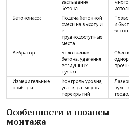
застывания
много
бетона
испол
Бетононасос
Подача бетонной
Позво
смеси на высоту и
и быс
в
бетон
труднодоступные
места
Вибратор
Уплотнение
Обесп
бетона, удаление
однор
воздушных
прочн
пустот
Измерительные
Контроль уровня,
Лазер
приборы
углов, размеров
рулет
перекрытий
теодо
Особенности и нюансы
монтажа