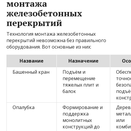
монтажа
железобетонных
перекрытий
Технология монтажа железобетонных
перекрытий невозможна без правильного
оборудования. Вот основные из них:
Название
Назначение
Осо
Башенный кран
Подъём и
Обесп
перемещение
точно
тяжелых плит и
безоп
балок
подъ
конст
Опалубка
Формирование и
Дерев
поддержка
метал
монолитных
или
конструкций до
комби