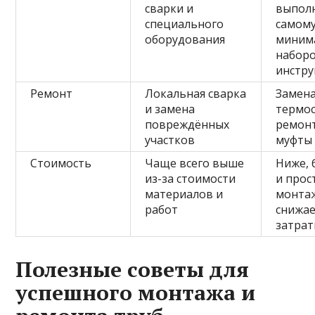
сварки и
выпол
специального
самому
оборудования
миним
набор
инстр
Ремонт
Локальная сварка
Замена
и замена
термос
повреждённых
ремон
участков
муфты
Стоимость
Чаще всего выше
Ниже, 
из-за стоимости
и прос
материалов и
монта
работ
снижа
затра
Полезные советы для
успешного монтажа и