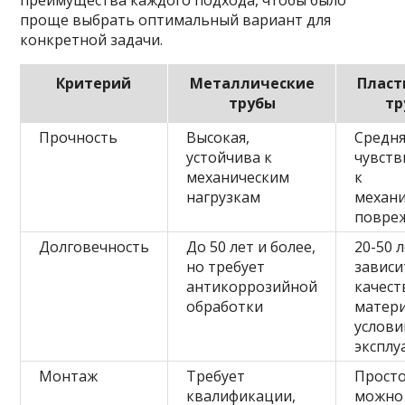
проще выбрать оптимальный вариант для
конкретной задачи.
Критерий
Металлические
Пласт
трубы
тр
Прочность
Высокая,
Средня
устойчива к
чувств
механическим
к
нагрузкам
механ
повре
Долговечность
До 50 лет и более,
20-50 л
но требует
зависи
антикоррозийной
качест
обработки
матери
услови
эксплу
Монтаж
Требует
Просто
квалификации,
можно