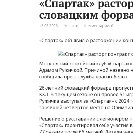
«Спартак» растор
словацким форв
18.03.2026
Новости
Комментарии: 0
«Спартак» объявил о расторжении ко
Московский хоккейный клуб «Спартак»
Адамом Ружичкой. Причиной названо н
сообщила пресс-служба красно-белых.
26-летний словацкий форвард пропуст
КХЛ. В текущем сезоне он провел 51 иг
Ружичка выступал за «Спартак» с 2024
занявшей четвертое место на Олимпиа
Решение о расставании с легионером 
«Спартак» гарантировал себе участие в
77 очками после 66 матчей. Детали нар