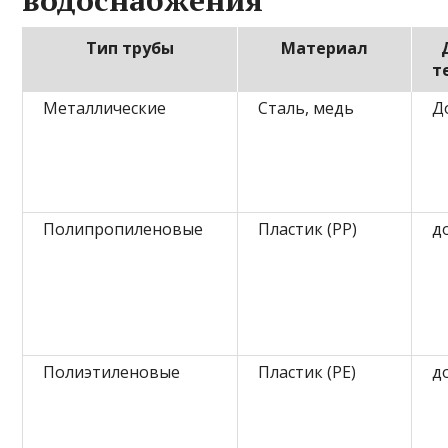
Тип трубы
Материал
т
Металлические
Сталь, медь
Д
Полипропиленовые
Пластик (PP)
д
Полиэтиленовые
Пластик (PE)
д