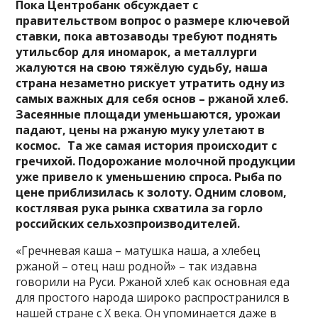
Пока Центробанк обсуждает с
правительством вопрос о размере ключевой
ставки, пока автозаводы требуют поднять
утильсбор для иномарок, а металлурги
жалуются на свою тяжёлую судьбу, наша
страна незаметно рискует утратить одну из
самых важных для себя основ – ржаной хлеб.
Засеянные площади уменьшаются, урожаи
падают, цены на ржаную муку улетают в
космос. Та же самая история происходит с
гречихой. Подорожание молочной продукции
уже привело к уменьшению спроса. Рыба по
цене приблизилась к золоту. Одним словом,
костлявая рука рынка схватила за горло
российских сельхозпроизводителей.
«Гречневая каша – матушка наша, а хлебец
ржаной – отец наш родной» – так издавна
говорили на Руси. Ржаной хлеб как основная еда
для простого народа широко распространился в
нашей стране с Х века. Он упоминается даже в