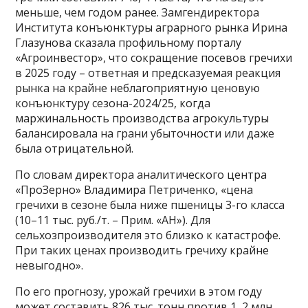
меньше, чем годом ранее. Замгендиректора
Института конъюнктуры аграрного рынка Ирина
Глазунова сказала профильному порталу
«Агроинвестор», что сокращение посевов гречихи
в 2025 году – ответная и предсказуемая реакция
рынка на крайне неблагоприятную ценовую
конъюнктуру сезона-2024/25, когда
маржинальность производства агрокультуры
балансировала на грани убыточности или даже
была отрицательной.
По словам директора аналитического центра
«ПроЗерно» Владимира Петриченко, «цена
гречихи в сезоне была ниже пшеницы 3-го класса
(10–11 тыс. руб./т. – Прим. «АН»). Для
сельхозпроизводителя это близко к катастрофе.
При таких ценах производить гречиху крайне
невыгодно».
По его прогнозу, урожай гречихи в этом году
может составить 826 тыс. тонн против 1, 2 млн