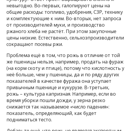
невыгодно. Во-первых, галопируют цены на
общие расходы: топливо, удобрения, СЗР, технику
и комплектующие к ним. Во-вторых, нет запроса
от производителей муки, и производство
ржаного хлеба не растёт. При этом закупочные
цены низкие. Естественно, сельхозпроизводители
сокращают посевы ржи.
Проблема ещё в том, что рожь в отличие от той
же пшеницы нельзя, например, продать на фураж
(на корм скоту и птице), потому что кислотность у
неё больше, чем у пшеницы, да и по ряду других
показателей в качестве фуража она уступает
привычным пшенице и кукурузе. В-третьих,
рожь – культура капризная. Например, если во
время уборки пошли дожди, у зерна резко
снижается так называемое «число падения»:
показатель, определяющий, как будет
подниматься тесто.
Добавьте ещё, что рожь не является экспортным