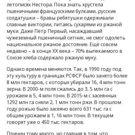
летописях Нестора. Пока знать хрустела
пшеничными французскими булками, русские
солдатушки – бравы ребятушки одерживали
славные виктории, питаясь сухарями из ржаной
муки. Даже Пётр Первый, насаждавший
чужеземный пшеничный ситник, не смог одолеть
национальное ржаное достояние. Ещё совсем
недавно – в конце ХХ века – 70% выпекаемого в
Союзе хлеба содержало ржаную муку.
Однако времена меняются. Так, в 1990 году под
эту культуру в границах РСФСР было занято более
8 млн гектаров, с которых убирали 16, 4 млн тонн
зерна. В 2000-м поля сжались до 3, 5 млн га с
урожаем в 5, 4 млн тонн. В 2015-м с засеянных
1292 млн га сняли 2, 1 млн тонн ржи. В прошлом
году рожью было засеяно всего 631 тыс. га с
общим урожаем в 1, 16 млн тонн. В текущем
говорят уже о 450 тыс. гектаров.
Причин тому много, но главная в том, что