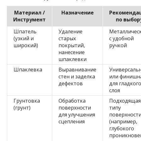
Материал /
Назначение
Рекоменда
Инструмент
по выбор
Шпатель
Удаление
Металличес
(узкий и
старых
с удобной
широкий)
покрытий,
ручкой
нанесение
шпаклевки
Шпаклевка
Выравнивание
Универсаль
стен и заделка
или финишн
дефектов
для гладког
слоя
Грунтовка
Обработка
Подходящая
(грунт)
поверхности
типу
для улучшения
поверхност
сцепления
(например,
глубокого
проникнове