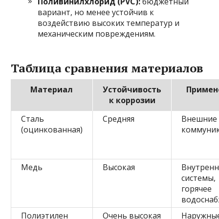
Поливинилхлорид (PVC):
бюджетный
вариант, но менее устойчив к
воздействию высоких температур и
механическим повреждениям.
Таблица сравнения материалов
Материал
Устойчивость
Примен
к коррозии
Сталь
Средняя
Внешние
(оцинкованная)
коммуни
Медь
Высокая
Внутрен
системы,
горячее
водосна
Полиэтилен
Очень высокая
Наружны