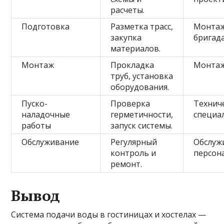
расчеты.
Подготовка
Разметка трасс,
Монта
закупка
бригад
материалов.
Монтаж
Прокладка
Монта
труб, установка
оборудования.
Пуско-
Проверка
Технич
наладочные
герметичности,
специа
работы
запуск системы.
Обслуживание
Регулярный
Обслу
контроль и
персон
ремонт.
Вывод
Система подачи воды в гостиницах и хостелах —