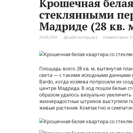
Крошечная белая
стеклянными пе
Мадриде (28 кв. 
24.06.2025
Дизайн интерьера
Комментарии: 0
Площадь всего 28 кв. м, вытянутая пл
света — с такими исходными данными 
Bardo, когда хозяева попросили их со
центре Мадрида. В ход пошли белые ст
образом удалось визуально увеличить 
жизнерадостных штрихов выступили па
живые растения. Компактно и симпатич