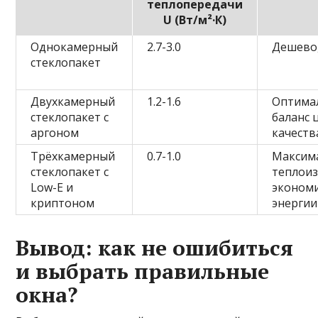
теплопередачи
U (Вт/м²·К)
Однокамерный
2.7-3.0
Дешево,
стеклопакет
Двухкамерный
1.2-1.6
Оптима
стеклопакет с
баланс 
аргоном
качеств
Трёхкамерный
0.7-1.0
Максим
стеклопакет с
теплоиз
Low-E и
эконом
криптоном
энергии
Вывод: как не ошибиться
и выбрать правильные
окна?