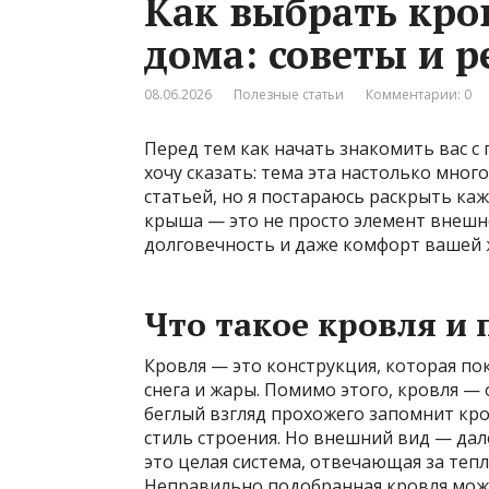
Как выбрать кро
дома: советы и 
08.06.2026
Полезные статьи
Комментарии: 0
Перед тем как начать знакомить вас с
хочу сказать: тема эта настолько мног
статьей, но я постараюсь раскрыть ка
крыша — это не просто элемент внешне
долговечность и даже комфорт вашей 
Что такое кровля и
Кровля — это конструкция, которая по
снега и жары. Помимо этого, кровля —
беглый взгляд прохожего запомнит кр
стиль строения. Но внешний вид — да
это целая система, отвечающая за теп
Неправильно подобранная кровля мож