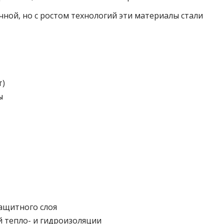
чной, но с ростом технологий эти материалы стали
т)
ы
ащитного слоя
 тепло- и гидроизоляции