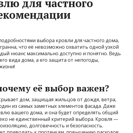
влю для частного
рекомендации
 подробностями выбора кровли для частного дома,
огранна, что её невозможно охватить одной узкой
ждый нюанс максимально доступно и понятно. Ведь
го вида дома, а его защита от непогоды,
жизни!
 почему её выбор важен?
крывает дом, защищая жильцов от дождя, ветра,
 один из самых заметных элементов фасада. Даже
овлю вашего дома, и она будет определять общий
леко не единственный критерий выбора. Кровля —
лоизоляцию, долговечность и безопасность.
ет приводить к протечкам, повышению расходов