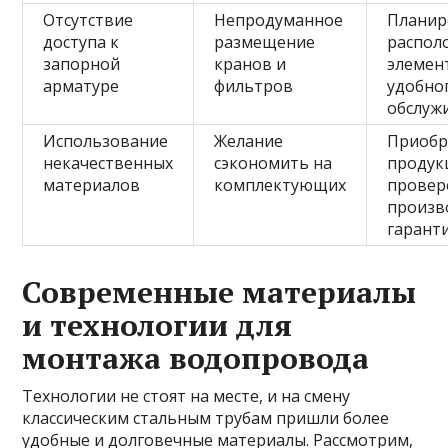
Отсутствие
Непродуманное
Планир
доступа к
размещение
распол
запорной
кранов и
элемен
арматуре
фильтров
удобно
обслуж
Использование
Желание
Приобр
некачественных
сэкономить на
проду
материалов
комплектующих
провер
произв
гарант
Современные материалы
и технологии для
монтажа водопровода
Технологии не стоят на месте, и на смену
классическим стальным трубам пришли более
удобные и долговечные материалы. Рассмотрим,