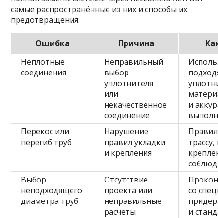
самые распространённые из них и способы их
предотвращения:
Ошибка
Причина
Ка
Неплотные
Неправильный
Исполь
соединения
выбор
подхо
уплотнителя
уплотн
или
матери
некачественное
и акку
соединение
выполн
Перекос или
Нарушение
Правил
перегиб труб
правил укладки
трассу,
и крепления
крепле
соблюд
Выбор
Отсутствие
Прокон
неподходящего
проекта или
со спец
диаметра труб
неправильные
придер
расчёты
и стан