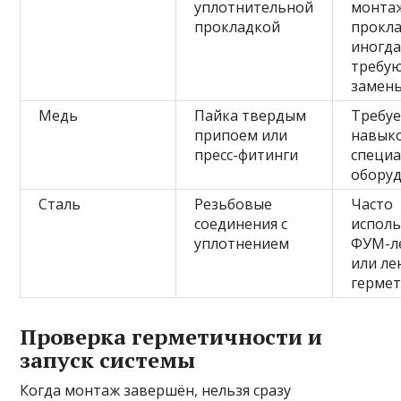
уплотнительной
монтаж
прокладкой
прокл
иногд
требу
замен
Медь
Пайка твердым
Требу
припоем или
навык
пресс-фитинги
специ
обору
Сталь
Резьбовые
Часто
соединения с
исполь
уплотнением
ФУМ-л
или ле
герме
Проверка герметичности и
запуск системы
Когда монтаж завершён, нельзя сразу