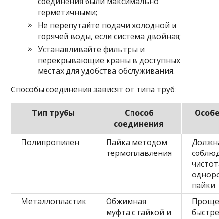
соединения были максимально
герметичными;
Не перепутайте подачи холодной и
горячей воды, если система двойная;
Устанавливайте фильтры и
перекрывающие краны в доступных
местах для удобства обслуживания.
Способы соединения зависят от типа труб:
Тип трубы
Способ
Особе
соединения
Полипропилен
Пайка методом
Должн
термоплавления
соблю
чистот
однор
пайки
Металлопластик
Обжимная
Проще
муфта с гайкой и
быстр