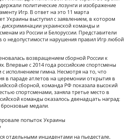
держали политические лозунги и изображение
менту Игр. В ответ на это 11 марта
т Украины выступил с заявлением, в котором
 дискриминации украинской команды и
сменам из России и Белоруссии. Представители
в о недопустимости нарушения правил Игр любой
еновалась возвращением сборной России к
. Впервые с 2014 года российские спортсмены
с исполнением гимна. Несмотря на то, что
ия в параде атлетов на церемонии открытия в
сийской сборной, команда РФ показала высокий
естью спортсменами, заняла третье место в
ссийской команды оказалось двенадцать наград:
и бронзовые медали.
лся отдельными инцидентами на пьедестале,