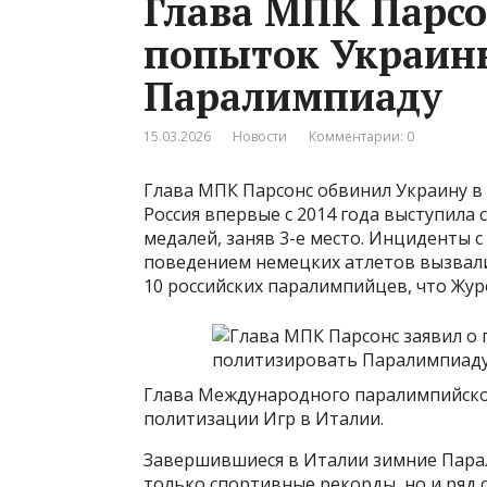
Глава МПК Парсо
попыток Украин
Паралимпиаду
15.03.2026
Новости
Комментарии: 0
Глава МПК Парсонс обвинил Украину в
Россия впервые с 2014 года выступила 
медалей, заняв 3-е место. Инциденты
поведением немецких атлетов вызвали
10 российских паралимпийцев, что Жу
Глава Международного паралимпийско
политизации Игр в Италии.
Завершившиеся в Италии зимние Парал
только спортивные рекорды, но и ряд 