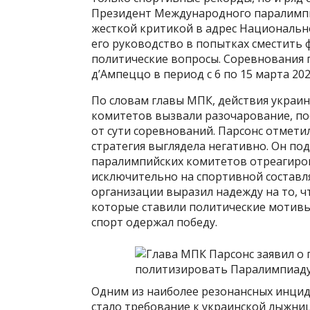
Президент Международного паралимпи
жесткой критикой в адрес Национальн
его руководство в попытках сместить 
политические вопросы. Соревнования 
д’Ампеццо в период с 6 по 15 марта 202
По словам главы МПК, действия украин
комитетов вызвали разочарование, по
от сути соревнований. Парсонс отметил
стратегия выглядела негативно. Он по
паралимпийских комитетов отреагиро
исключительно на спортивной состав
организации выразил надежду на то, чт
которые ставили политические мотивы
спорт одержал победу.
Одним из наиболее резонансных инци
стало требование к украинской лыжниц