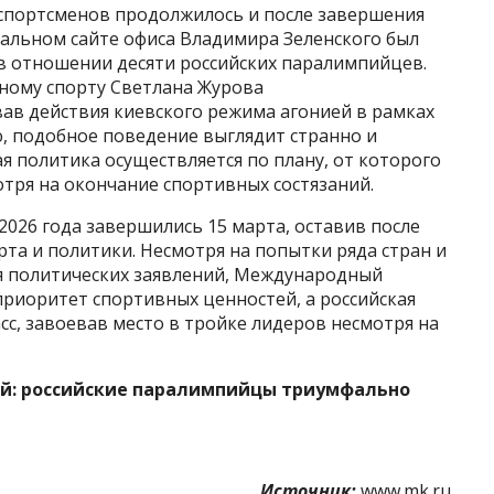
 спортсменов продолжилось и после завершения
иальном сайте офиса Владимира Зеленского был
 в отношении десяти российских паралимпийцев.
ному спорту Светлана Журова
ав действия киевского режима агонией в рамках
 подобное поведение выглядит странно и
я политика осуществляется по плану, от которого
отря на окончание спортивных состязаний.
026 года завершились 15 марта, оставив после
рта и политики. Несмотря на попытки ряда стран и
я политических заявлений, Международный
риоритет спортивных ценностей, а российская
сс, завоевав место в тройке лидеров несмотря на
ней: российские паралимпийцы триумфально
Источник:
www.mk.ru