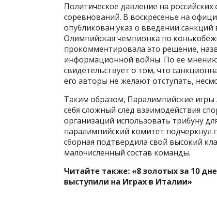
Политическое давление на российских
соревнований. В воскресенье на офиц
опубликован указ о введении санкций
Олимпийская чемпионка по конькобеж
прокомментировала это решение, назв
информационной войны. По ее мнению,
свидетельствует о том, что санкционна
его авторы не желают отступать, несм
Таким образом, Паралимпийские игры 2
себя сложный след взаимодействия спо
организаций использовать трибуну дл
паралимпийский комитет подчеркнул п
сборная подтвердила свой высокий кла
малочисленный состав команды.
Читайте также: «8 золотых за 10 д
выступили на Играх в Италии»