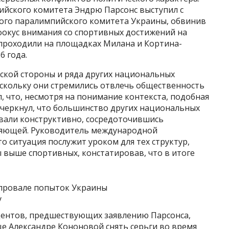
йского комитета Эндрю Парсонс выступил с
ого паралимпийского комитета Украины, обвинив
фокус внимания со спортивных достижений на
проходили на площадках Милана и Кортина-
6 года.
ской стороны и ряда других национальных
скольку они стремились отвлечь общественность
, что, несмотря на понимание контекста, подобная
дчеркнул, что большинство других национальных
вали конструктивно, сосредоточившись
ляющей. Руководитель международной
о ситуация послужит уроком для тех структур,
 выше спортивных, констатировав, что в итоге
дентов, предшествующих заявлению Парсонса,
е Александре Кононовой снять серьги во время