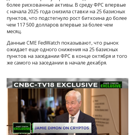
более рискованные активы. В среду ФРС впервые
с начала 2025 года снизила ставки на 25 базисных
пунктов, что подстегнуло рост биткоина до более
чем 117 500 долларов впервые за более чем
месяц.
Данные CME FedWatch показывают, что рынок
ожидает еще одного снижения на 25 базисных
пунктов на заседании ФРС в конце октября и того
же самого на заседании в начале декабря.