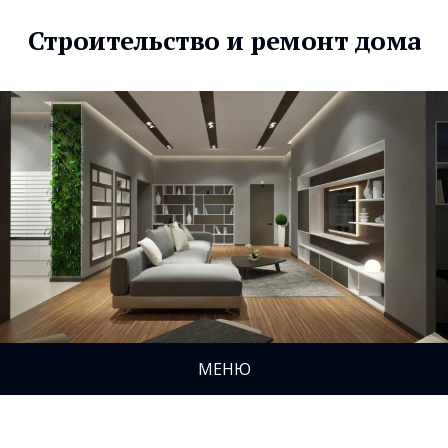
Строительство и ремонт дома
МЕНЮ