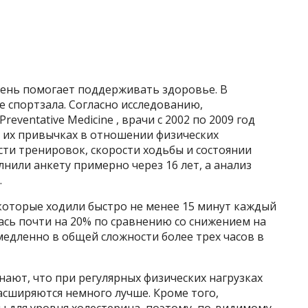
 день помогает поддерживать здоровье. В
е спортзала. Согласно исследованию,
reventative Medicine , врачи с 2002 по 2009 год
б их привычках в отношении физических
ти тренировок, скорости ходьбы и состоянии
лнили анкету примерно через 16 лет, а анализ
.
 которые ходили быстро не менее 15 минут каждый
ась почти на 20% по сравнению со снижением на
медленно в общей сложности более трех часов в
нают, что при регулярных физических нагрузках
асширяются немного лучше. Кроме того,
 для уровня холестерина, поэтому, по-видимому,