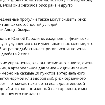
 целом они снижают риск рака и других
едневные прогулки также могут снизить риск
итивных способностей у людей,
ни Альцгеймера.
ont в Южной Каролине, ежедневная физическая
твует улучшению сна и уменьшает воспаление, что
, быстрая ходьба снижает риски возникновения
 диабета 2 типа.
кие упражнения, как вы, возможно, знаете, очень
ие, а артериальное давление – один из самых
имерно на каждые 20 пунктов артериального
ется нормой или здоровым), риск сердечного
ое», – отмечают эксперты исследовательской
ощный и экспоненциальный фактор риска, и мы
ажнения его снижают».