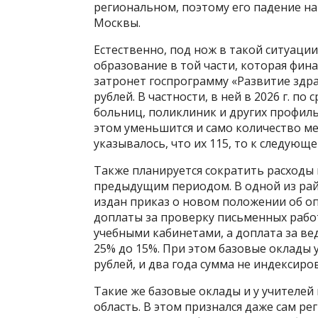
региональном, поэтому его падение на
Москвы.
Естественно, под нож в такой ситуаци
образование в той части, которая фин
затронет госпрограмму «Развитие здраво
рублей. В частности, в ней в 2026 г. п
больниц, поликлиник и других профильны
этом уменьшится и само количество ме
указывалось, что их 115, то к следующем
Также планируется сократить расходы 
предыдущим периодом. В одной из рай
издан приказ о новом положении об оп
доплаты за проверку письменных работ
учебными кабинетами, а доплата за ве
25% до 15%. При этом базовые оклады у
рублей, и два года сумма не индексиро
Такие же базовые оклады и у учителей
область. В этом признался даже сам р