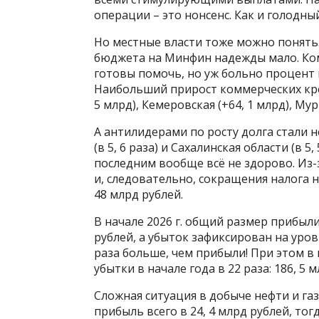
операции – это нонсенс. Как и голодны
Но местные власти тоже можно понять.
бюджета на Минфин надежды мало. Комм
готовы помочь, но уж больно процент в
Наибольший прирост коммерческих кред
5 млрд), Кемеровская (+64, 1 млрд), Мур
А антилидерами по росту долга стали н
(в 5, 6 раза) и Сахалинская области (в 5,
последним вообще всё не здорово. Из-
и, следовательно, сокращения налога н
48 млрд рублей.
В начале 2026 г. общий размер прибыли
рублей, а убыток зафиксирован на уров
раза больше, чем прибыли! При этом в
убытки в начале года в 22 раза: 186, 5
Сложная ситуация в добыче нефти и га
прибыль всего в 24, 4 млрд рублей, тогд