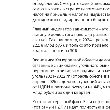
определение. Смотрите сами. Зависим
самых высоких в стране: налоговые п
налог на прибыль и налог на имуществ
доходов консолидированного бюджета 
Главный индикатор зависимости – это
львиную долю этого налога (в разные 
статье). Так, например, в 2024 г. рег
222, 8 млрд руб.), и только это приве
квартале почти на 30%.
Экономика Кемеровской области демон
связанные с «циклами» угольного рынка
переживает кризис, что радикально ме
уголь (2021–2022 гг.) отрасль обеспеч
апрель 2026 г., доля поступлений от уг
от НДПИ в регионе рухнули на 44%, чт
млрд рублей за один квартал.
Кстати, интересный факт. Если нефтян
(тот самый НДПИ) идёт полностью в фе