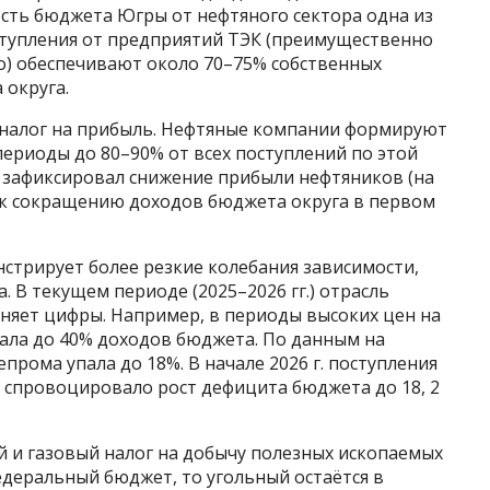
ость бюджета Югры от нефтяного сектора одна из
оступления от предприятий ТЭК (преимущественно
о) обеспечивают около 70–75% собственных
округа.
 налог на прибыль. Нефтяные компании формируют
периоды до 80–90% от всех поступлений по этой
ион зафиксировал снижение прибыли нефтяников (на
ло к сокращению доходов бюджета округа в первом
стрирует более резкие колебания зависимости,
. В текущем периоде (2025–2026 гг.) отрасль
няет цифры. Например, в периоды высоких цен на
ивала до 40% доходов бюджета. По данным на
лепрома упала до 18%. В начале 2026 г. поступления
о спровоцировало рост дефицита бюджета до 18, 2
ой и газовый налог на добычу полезных ископаемых
деральный бюджет, то угольный остаётся в