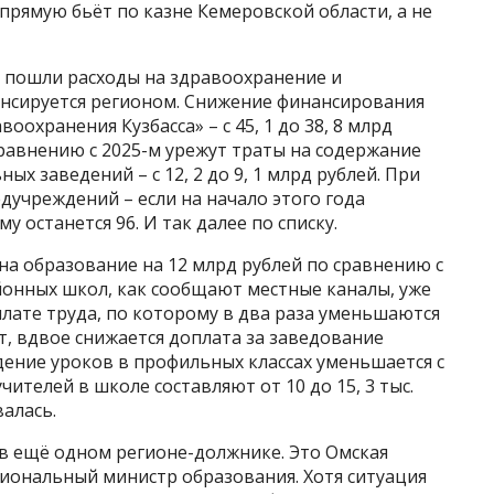
прямую бьёт по казне Кемеровской области, а не
и пошли расходы на здравоохранение и
ансируется регионом. Снижение финансирования
охранения Кузбасса» – с 45, 1 до 38, 8 млрд
о сравнению с 2025-м урежут траты на содержание
х заведений – с 12, 2 до 9, 1 млрд рублей. При
дучреждений – если на начало этого года
у останется 96. И так далее по списку.
на образование на 12 млрд рублей по сравнению с
онных школ, как сообщают местные каналы, уже
лате труда, по которому в два раза уменьшаются
, вдвое снижается доплата за заведование
дение уроков в профильных классах уменьшается с
чителей в школе составляют от 10 до 15, 3 тыс.
валась.
 в ещё одном регионе-должнике. Это Омская
егиональный министр образования. Хотя ситуация