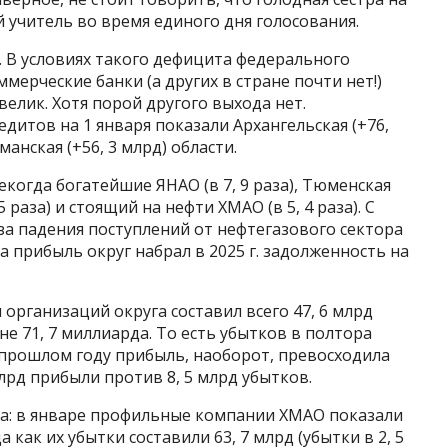
й учитель во время единого дня голосования.
 В условиях такого дефицита федерального
ерческие банки (а других в стране почти нет!)
елик. Хотя порой другого выхода нет.
итов на 1 января показали Архангельская (+76,
манская (+56, 3 млрд) области.
екогда богатейшие ЯНАО (в 7, 9 раза), Тюменская
 5 раза) и стоящий на нефти ХМАО (в 5, 4 раза). С
за падения поступлений от нефтегазового сектора
а прибыль округ набрал в 2025 г. задолженность на
 организаций округа составил всего 47, 6 млрд
не 71, 7 миллиарда. То есть убытков в полтора
 прошлом году прибыль, наоборот, превосходила
 млрд прибыли против 8, 5 млрд убытков.
за: в январе профильные компании ХМАО показали
а как их убытки составили 63, 7 млрд (убытки в 2, 5