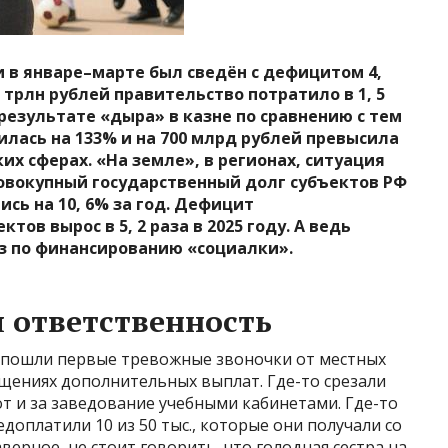
 в январе–марте был сведён с дефицитом 4,
9 трлн рублей правительство потратило в 1, 5
В результате «дыра» в казне по сравнению с тем
лась на 133% и на 700 млрд рублей превысила
ких сферах. «На земле», в регионах, ситуация
. совокупный государственный долг субъектов РФ
ись на 10, 6% за год. Дефицит
в вырос в 5, 2 раза в 2025 году. А ведь
уз по финансированию «социалки».
 ответственность
ей пошли первые тревожные звоночки от местных
ащениях дополнительных выплат. Где-то срезали
т и за заведование учебными кабинетами. Где-то
доплатили 10 из 50 тыс., которые они получали со
рное, не стоит говорить, что голодная сестра на