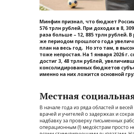
Минфин признал, что бюджет России
576 трлн рублей. При доходах в 8, 30
раза больше – 12, 885 трлн рублей. 
же периодом прошлого года увеличи
план на весь год. Но это там, в высо
тоже непростая. На 1 января 2026 г
достиг 3, 48 трлн рублей, увеличивш
консолидированных бюджетов субъекто
именно на них ложится основной гр
Местная социальная
В начале года из ряда областей и вес
врачей и учителей о задержках и сокр
надбавку за проверку письменных рабо
операционным (!) медсёстрам просто не
всеми стимулирующими выплатами. Наве