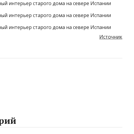
Источник
рий