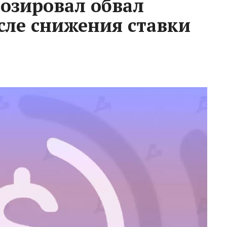
озировал обвал
осле снижения ставки