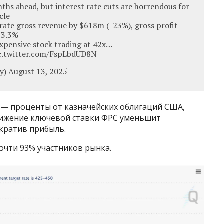
nths ahead, but interest rate cuts are horrendous for
cle
rate gross revenue by $618m (-23%), gross profit
 3.3%
expensive stock trading at 42x…
ic.twitter.com/FspLbdUD8N
 August 13, 2025
— проценты от казначейских облигаций США,
нижение ключевой ставки ФРС уменьшит
ократив прибыль.
очти 93% участников рынка.