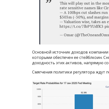
This will play out in the mo
rate sensitive names like Cir
— A 100bps cut slashes run 
$303m (-30%), and margins
— Valuation wise, takes an 
https://t.co/7lbPYUdfK3 p
— Omar (@TheOneandOmsy)
Основной источник доходов компании 
которыми обеспечен ее стейблкоин. С
доходность этих активов, напрямую с
Смягчения политики регулятора ждут п