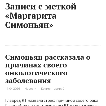
Записи с меткой
«Маргарита
Симоньян»
Симоньян рассказала о
причинах своего
онкологического
заболевания
11.04.2026
Новости
Комментарии: 0
Главред RT назвала стресс причиной своего рака
Главный редактор телеканала RT и медиагруппы